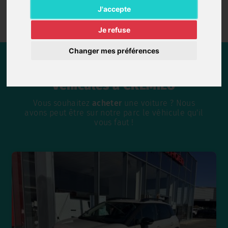
Voir tous les véhicules
J'accepte
Je refuse
Changer mes préférences
Découvrez notre stock de
véhicules à CREMIEU
Vous souhaitez
acheter
une voiture ? Nous
avons peut être sur notre parc le véhicule qu'il
vous faut !