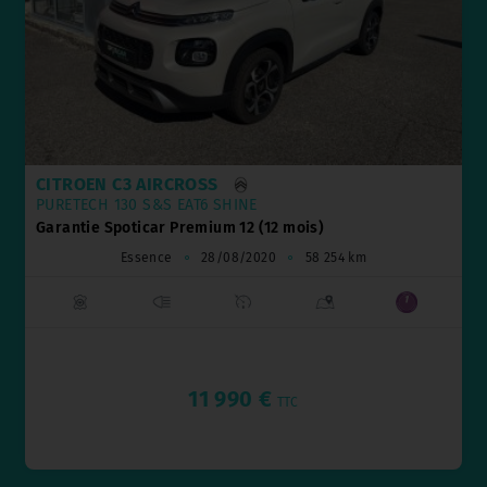
CITROËN C5 AIRCROSS
HYBRIDE 145CH AUTO MAX
Garantie Spoticar Premium 24 (24 mois)
Hybride Essence
⚬
29/05/2026
⚬
10 km
31 990 €
TTC