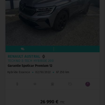
RENAULT AUSTRAL
TECHNO E-TECH HYBRIDE 200
Garantie Spoticar Premium 12
Hybride Essence
●
02/10/2022
●
67 250 km
_
26 990 €
TTC