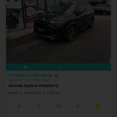
CITROËN C3 AIRCROSS
BlueHDi 110 BVM6 PLUS
Garantie Spoticar Premium 12
Diesel
●
14/06/2024
●
7 755 km