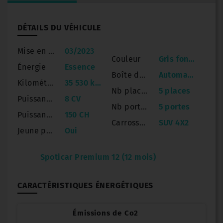
DÉTAILS DU VÉHICULE
Mise en circulation
03/2023
Couleur
Gris foncé
Énergie
Essence
Boîte de vitesse
Automatique
Kilométrage
35 530 km
Nb places
5 places
Puissance
8 CV
Nb portes
5 portes
Puissance réelle
150 CH
Carrosserie
SUV 4X2
Jeune permis
Oui
Spoticar Premium 12 (12 mois)
CARACTÉRISTIQUES ÉNERGÉTIQUES
Émissions de Co2