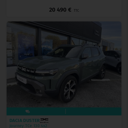
_
20 490 €
TTC
DACIA DUSTER
Journey TCe 130 4x2