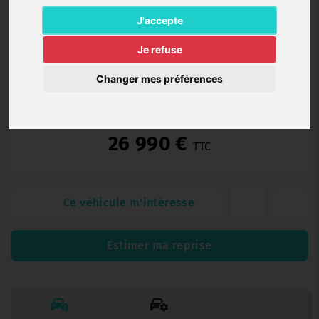
Essence
35 530 km
03/2023
Automatique
J'accepte
Je refuse
Changer mes préférences
Spoticar Premium 12 (12 mois)
26 990 €
TTC
Ce véhicule m'intéresse
Estimer ma reprise