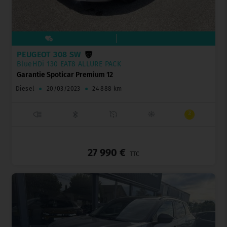
PEUGEOT 308 SW
BlueHDi 130 EAT8 ALLURE PACK
Garantie Spoticar Premium 12
Diesel
●
20/03/2023
●
24 888 km
_
27 990 €
TTC