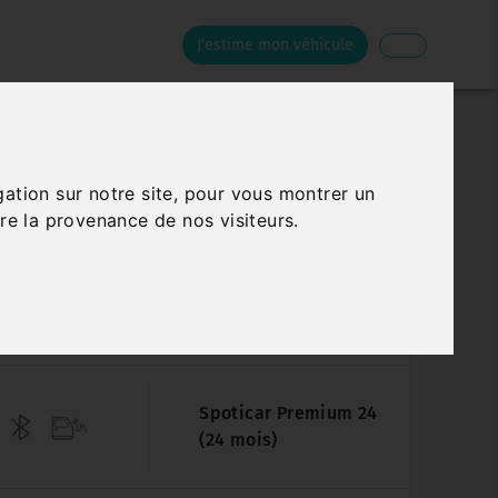
J'estime mon véhicule
CITROËN C3 AIRCROSS
gation sur notre site, pour vous montrer un
re la provenance de nos visiteurs.
PURETECH 130 EAT6 MAX
Véhicule sur parc
4 194 km
05/2024
Automatique
Spoticar Premium 24
(24 mois)