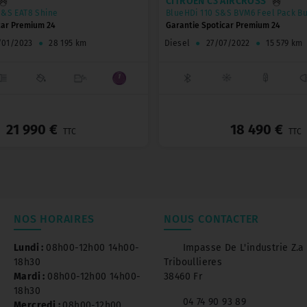
CITROËN C3 AIRCROSS
S&S EAT8 Shine
BlueHDi 110 S&S BVM6 Feel Pack B
car Premium 24
Garantie Spoticar Premium 24
/01/2023
●
28 195 km
Diesel
●
27/07/2022
●
15 579 km
_
21 990 €
18 490 €
TTC
TTC
NOS HORAIRES
NOUS CONTACTER
Lundi :
08h00-12h00 14h00-
Impasse De L'industrie Z.a
18h30
Triboullieres
Mardi :
08h00-12h00 14h00-
38460 Fr
18h30
04 74 90 93 89
Mercredi :
08h00-12h00