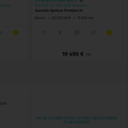
CITROËN C5 AIRCROSS
usiness
BlueHDi 130 S&S EAT8 Business
Garantie Spoticar Premium 24
Diesel
●
30/09/2019
●
71 050 km
_
_
19 490 €
TTC
 Les
FAITES ESTIMER VOTRE VOITURE GRATUITEMENT
ET RAPIDEMENT