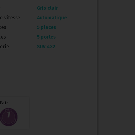
r
Gris clair
e vitesse
Automatique
ces
5 places
tes
5 portes
erie
SUV 4X2
'air