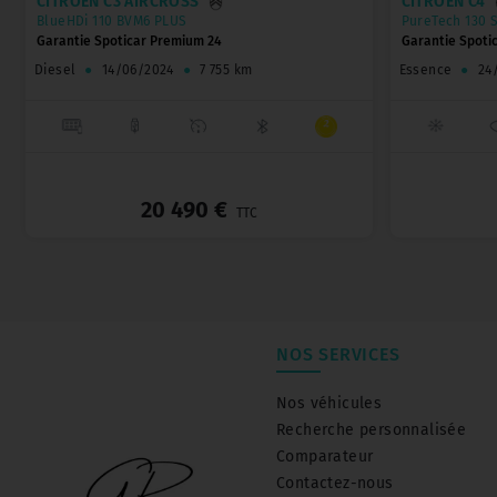
CITROËN C3 AIRCROSS
CITROËN C4
BlueHDi 110 BVM6 PLUS
PureTech 130 
Garantie Spoticar Premium 24
Garantie Spoti
Diesel
●
14/06/2024
●
7 755 km
Essence
●
24
_
20 490 €
TTC
NOS SERVICES
Nos véhicules
Recherche personnalisée
Comparateur
Contactez-nous