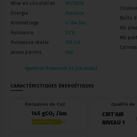
Mise en circulation
05/2024
Couleu
Énergie
Essence
Boîte d
Kilométrage
4 194 km
Nb pla
Puissance
7 CV
Nb por
Puissance réelle
131 CH
Carross
Jeune permis
Oui
Spoticar Premium 24 (24 mois)
CARACTÉRISTIQUES ÉNERGÉTIQUES
Émissions de Co2
Qualité de l
145 gCO
/km
CRIT'AIR
2
NIVEAU 1